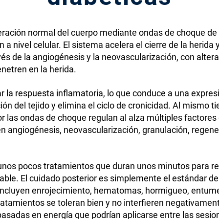
neración normal del cuerpo mediante ondas de choque de a
 nivel celular. El sistema acelera el cierre de la herida y
és de la angiogénesis y la neovascularización, con altera
enetren en la herida.
 la respuesta inflamatoria, lo que conduce a una expresi
ción del tejido y elimina el ciclo de cronicidad. Al mismo
or las ondas de choque regulan al alza múltiples factore
n angiogénesis, neovascularización, granulación, regener
 unos pocos tratamientos que duran unos minutos para re
dable. El cuidado posterior es simplemente el estándar d
 incluyen enrojecimiento, hematomas, hormigueo, entume
ratamientos se toleran bien y no interfieren negativamen
basadas en energía que podrían aplicarse entre las sesio