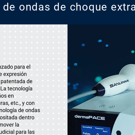
a de ondas de choque ext
nzado para el
de expresión
a patentada de
La tecnología
ños en
as, etc., y con
ecnología de ondas
positada dentro
mover la
udicial para las