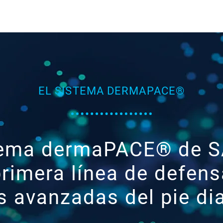
ST
Orden
Orden
Contacto
EL SISTEMA DERMAPACE®
istema dermaPACE® d
rimera línea de defens
s avanzadas del pie di