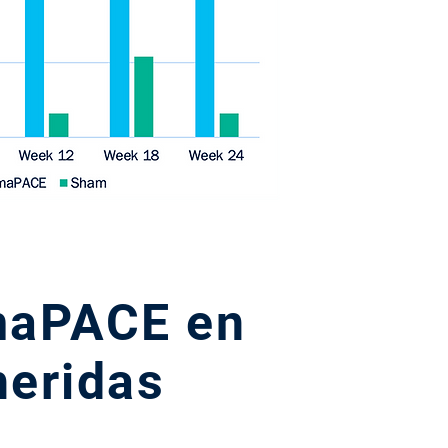
rmaPACE en
heridas