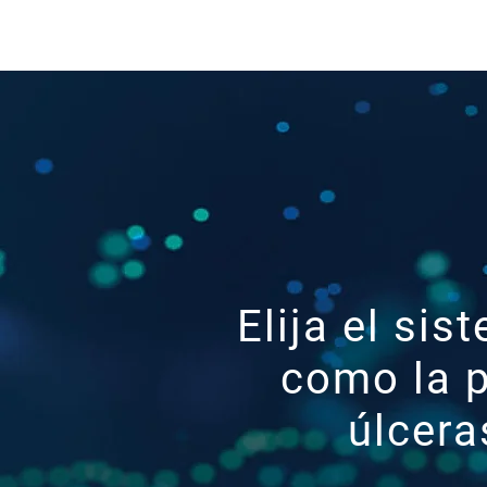
CASA
Sistema UltraMI
Elija el s
como la p
úlcera