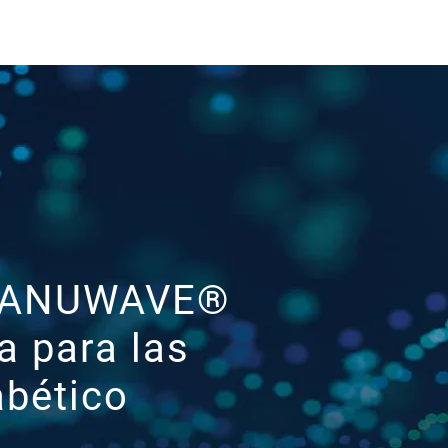
Groups
Members
e SANUWAVE®
a para las
abético