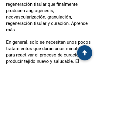
regeneración tisular que finalmente
producen angiogénesis,
neovascularización, granulación,
regeneración tisular y curación. Aprende
más.
En general, solo se necesitan unos pocos
tratamientos que duran unos minutos
para reactivar el proceso de curación y
producir tejido nuevo y saludable. El
cuidado posterior es simplemente el
estándar de cuidado de heridas. Los
posibles efectos secundarios incluyen
enrojecimiento, hematomas, hormigueo,
entumecimiento o aumento del dolor. Sin
embargo, en general, los tratamientos se
toleran bien y no interfieren
negativamente con otras tecnologías de
cuidado de heridas pasivas o basadas en
energía que podrían aplicarse entre las
sesiones de tratamiento del sistema